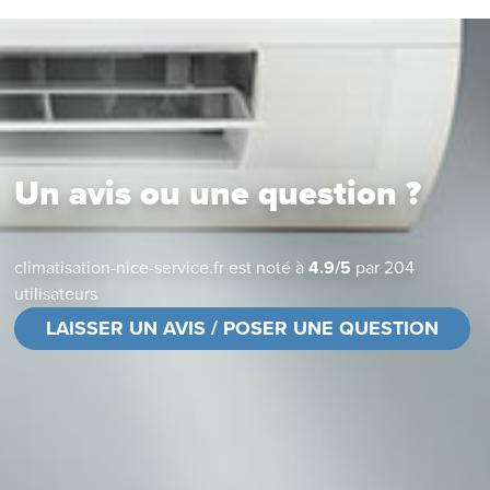
Un avis ou une question ?
climatisation-nice-service.fr
est noté à
4.9
/
5
par
204
utilisateurs
LAISSER UN AVIS / POSER UNE QUESTION