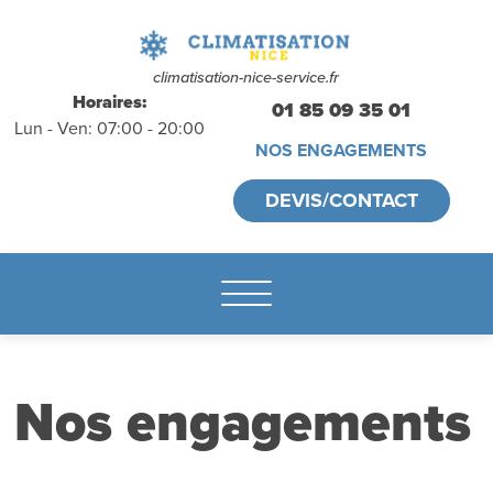
déplacements
gratuits
sans
climatisation-nice-service.fr
Horaires:
01 85 09 35 01
Lun - Ven: 07:00 - 20:00
engagement
NOS ENGAGEMENTS
appelez-nous :
DEVIS/CONTACT
01.85.09.35.01
Nos engagements