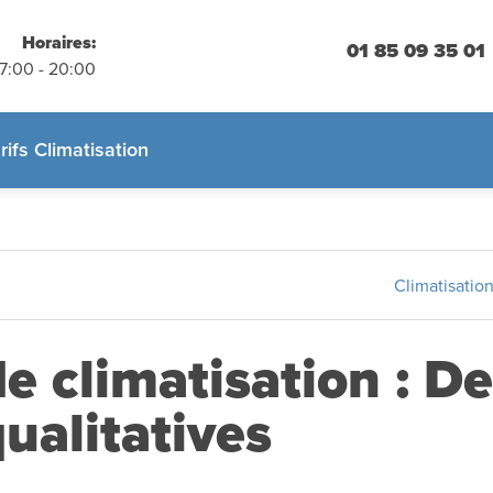
placements
 engagement
Horaires:
01 85 09 35 01
07:00 - 20:00
 :
01.85.09.35.01
rifs Climatisation
Climatisatio
de climatisation : D
ualitatives