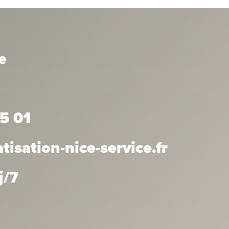
e
5 01
isation-nice-service.fr
j/7