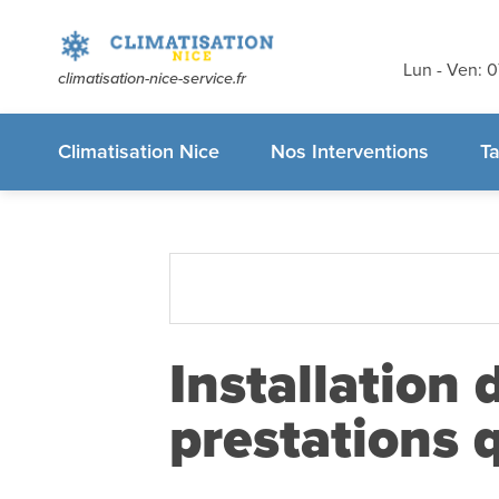
Devis et dé
gratuits
sans
Lun - Ven: 
climatisation-nice-service.fr
appelez-nous
Climatisation Nice
Nos Interventions
Ta
Installation 
prestations q